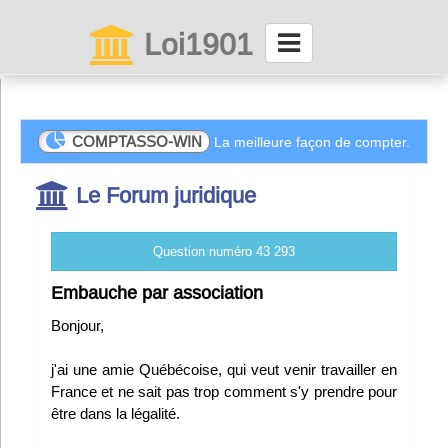
Loi1901
La maison des associations depuis 1999
Connexion
COMPTASSO-WIN
La meilleure façon de compter.
Le Forum juridique
Abonnez-vous à LettrAsso
Menu général
Question numéro 43 293
ServiceAsso
Embauche par association
Bonjour,
Partager
j'ai une amie Québécoise, qui veut venir travailler en
France et ne sait pas trop comment s'y prendre pour
VieAsso
être dans la légalité.