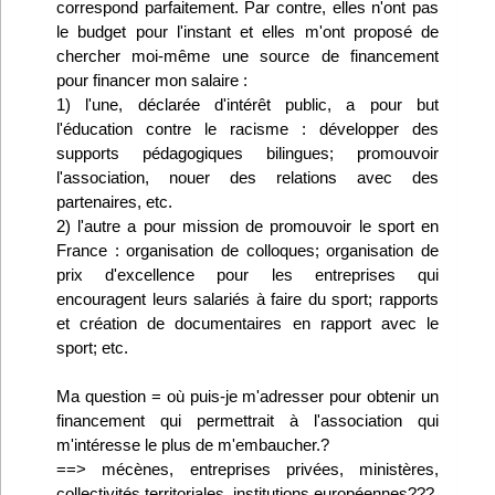
correspond parfaitement. Par contre, elles n'ont pas
Infos
le budget pour l'instant et elles m'ont proposé de
chercher moi-même une source de financement
pour financer mon salaire :
Divers
1) l'une, déclarée d'intérêt public, a pour but
Abo Lettrasso
l'éducation contre le racisme : développer des
supports pédagogiques bilingues; promouvoir
l'association, nouer des relations avec des
Désabo Lettrasso
partenaires, etc.
2) l'autre a pour mission de promouvoir le sport en
France : organisation de colloques; organisation de
Nous contacter
prix d'excellence pour les entreprises qui
encouragent leurs salariés à faire du sport; rapports
et création de documentaires en rapport avec le
sport; etc.
Ma question = où puis-je m'adresser pour obtenir un
financement qui permettrait à l'association qui
m'intéresse le plus de m'embaucher.?
==> mécènes, entreprises privées, ministères,
collectivités territoriales, institutions européennes???