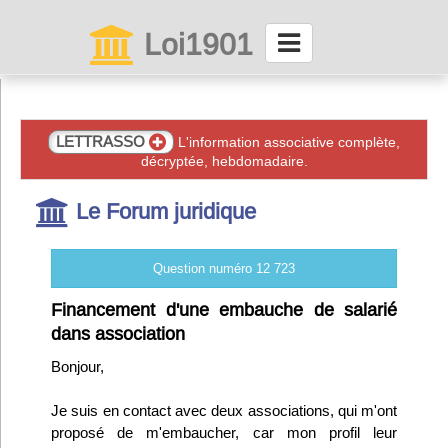
Loi1901
La maison des associations depuis 1999
Connexion
LETTRASSO
L'information associative complète,
décryptée, hebdomadaire.
Abonnez-vous à LettrAsso
Le Forum juridique
Menu général
Question numéro 12 723
ServiceAsso
Financement d'une embauche de salarié
dans association
Partager
Bonjour,
Je suis en contact avec deux associations, qui m'ont
VieAsso
proposé de m'embaucher, car mon profil leur