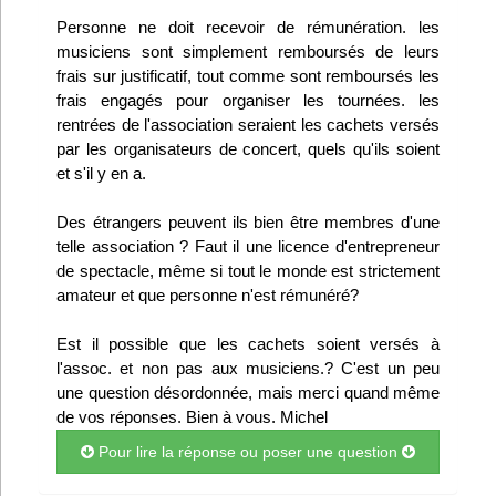
Infos
Personne ne doit recevoir de rémunération. les
musiciens sont simplement remboursés de leurs
frais sur justificatif, tout comme sont remboursés les
Divers
frais engagés pour organiser les tournées. les
rentrées de l'association seraient les cachets versés
Abo Lettrasso
par les organisateurs de concert, quels qu'ils soient
et s'il y en a.
Désabo Lettrasso
Des étrangers peuvent ils bien être membres d'une
telle association ? Faut il une licence d'entrepreneur
Nous contacter
de spectacle, même si tout le monde est strictement
amateur et que personne n'est rémunéré?
Est il possible que les cachets soient versés à
l'assoc. et non pas aux musiciens.? C'est un peu
une question désordonnée, mais merci quand même
de vos réponses. Bien à vous. Michel
Pour lire la réponse ou poser une question