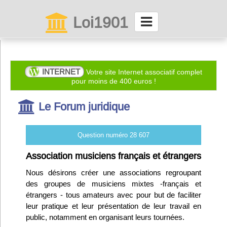
Loi1901
La maison des associations depuis 1999
Connexion
INTERNET
Votre site Internet associatif complet
pour moins de 400 euros !
Abonnez-vous à LettrAsso
Le Forum juridique
Menu général
Question numéro 28 607
ServiceAsso
Association musiciens français et étrangers
Nous désirons créer une associations regroupant
Partager
des groupes de musiciens mixtes -français et
étrangers - tous amateurs avec pour but de faciliter
leur pratique et leur présentation de leur travail en
VieAsso
public, notamment en organisant leurs tournées.