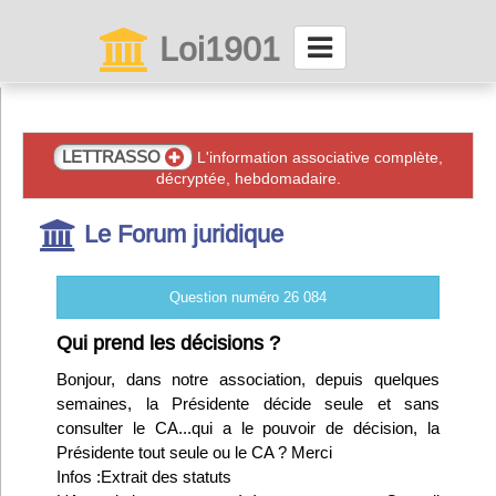
Loi1901
La maison des associations depuis 1999
Connexion
LETTRASSO
L'information associative complète,
décryptée, hebdomadaire.
Abonnez-vous à LettrAsso
Le Forum juridique
Menu général
Question numéro 26 084
ServiceAsso
Qui prend les décisions ?
Bonjour, dans notre association, depuis quelques
Partager
semaines, la Présidente décide seule et sans
consulter le CA...qui a le pouvoir de décision, la
Présidente tout seule ou le CA ? Merci
VieAsso
Infos :Extrait des statuts