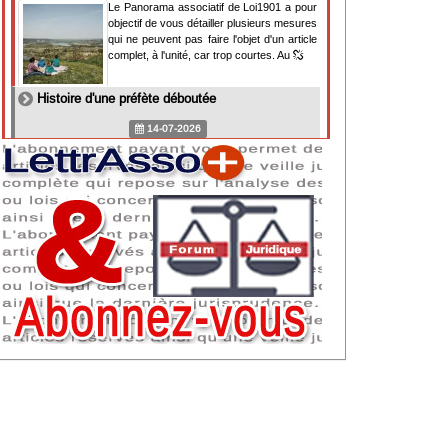
Le Panorama associatif de Loi1901 a pour
objectif de vous détailler plusieurs mesures
qui ne peuvent pas faire l'objet d'un article
complet, à l'unité, car trop courtes. Au
Histoire d'une préfète déboutée
14-07-2026
Il y a des préfètes et des préfets qui
souhaitent tellement faire plaisir à ceux, par
lesquels leur bonne fortune est arrivée,
qu'ils en oublient la réalité de leur fonction
qui
NAF 2025 : nouvelle nomenclature d'activités
dès 2027
07-07-2026
Les nomenclatures d'activités française
(NAF) et européenne, évoluent. La NAF
2025 entraînera la modification des codes
APE de toutes les associations déclarées.
Cette évolution
Consignes de sécurité adaptées : le manque