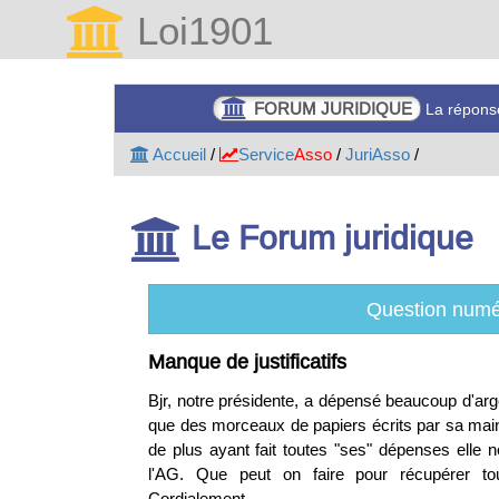
Loi1901
FORUM JURIDIQUE
La réponse
Accueil
/
Service
Asso
/
JuriAsso
/
Le Forum juridique
Question numé
Manque de justificatifs
Bjr, notre présidente, a dépensé beaucoup d'arg
que des morceaux de papiers écrits par sa main 
de plus ayant fait toutes "ses" dépenses elle 
l'AG. Que peut on faire pour récupérer to
Cordialement