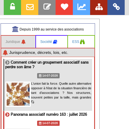
Depuis 1999 au service des associations
Juridique
Société
ESS
Jurisprudence, décrets, lois, etc.
Comment créer un groupement associatif sans
perdre son âme ?
14-07-2026
L'union fait la force. Quelle autre alternative
opposer à l'état de la situation financière de
tant d'associations ? Nos structures,
souvent petites par la taille, mais grandes
Panorama associatif numéro 163 : juillet 2026
14-07-2026