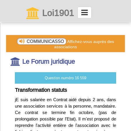
Loi1901
La maison des associations depuis 1999
Connexion
COMMUNICASSO
Affichez-vous auprès des
associations
Abonnez-vous à LettrAsso
Le Forum juridique
Menu général
Question numéro 16 559
ServiceAsso
Transformation statuts
jE suis salariée en Contrat aidé depuis 2 ans, dans
Partager
une association services à la personne, mandataire.
Ce contrat se termine fin octobre, (pas de
prolongation possible par l'Etat). Il m'est proposé de
VieAsso
reprendre l'activité entière de l'association avec le