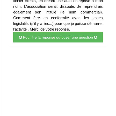
fichier clients, en créant une auto entreprise à mon
Infos
nom. L'association serait dissoute. Je reprendrais
également son intitulé (le nom commercial).
Comment être en conformité avec les textes
Divers
législatifs (s'il y a lieu...) pour que je puisse démarrer
l'activité . Merci de votre réponse.
Abo Lettrasso
Pour lire la réponse ou poser une question
Désabo Lettrasso
Nous contacter