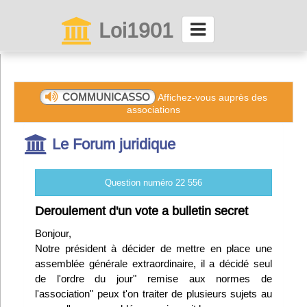
Loi1901
La maison des associations depuis 1999
Connexion
COMMUNICASSO
Affichez-vous auprès des
associations
Abonnez-vous à LettrAsso
Le Forum juridique
Menu général
Question numéro 22 556
ServiceAsso
Deroulement d'un vote a bulletin secret
Bonjour,
Partager
Notre président à décider de mettre en place une
assemblée générale extraordinaire, il a décidé seul
de l'ordre du jour" remise aux normes de
VieAsso
l'association" peux t'on traiter de plusieurs sujets au