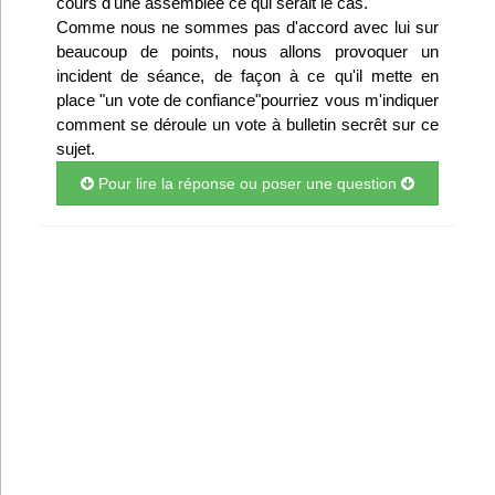
cours d'une assemblée ce qui serait le cas.
Infos
Comme nous ne sommes pas d'accord avec lui sur
beaucoup de points, nous allons provoquer un
incident de séance, de façon à ce qu'il mette en
Divers
place "un vote de confiance"pourriez vous m'indiquer
comment se déroule un vote à bulletin secrêt sur ce
Abo Lettrasso
sujet.
Pour lire la réponse ou poser une question
Désabo Lettrasso
Nous contacter