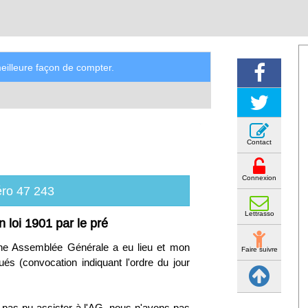
illeure façon de compter.
Contact
Connexion
ro 47 243
Lettrasso
 loi 1901 par le pré
Une Assemblée Générale a eu lieu et mon
Faire suivre
 (convocation indiquant l'ordre du jour
 pas pu assister à l'AG, nous n'avons pas