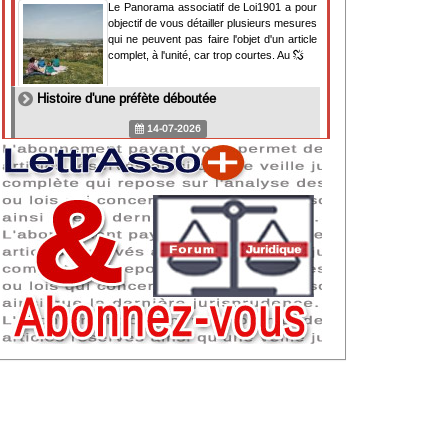
Le Panorama associatif de Loi1901 a pour
objectif de vous détailler plusieurs mesures
qui ne peuvent pas faire l'objet d'un article
complet, à l'unité, car trop courtes. Au
Histoire d'une préfète déboutée
14-07-2026
Il y a des préfètes et des préfets qui
souhaitent tellement faire plaisir à ceux, par
lesquels leur bonne fortune est arrivée,
qu'ils en oublient la réalité de leur fonction
qui
NAF 2025 : nouvelle nomenclature d'activités
dès 2027
07-07-2026
Les nomenclatures d'activités française
(NAF) et européenne, évoluent. La NAF
2025 entraînera la modification des codes
APE de toutes les associations déclarées.
Cette évolution
Consignes de sécurité adaptées : le manque