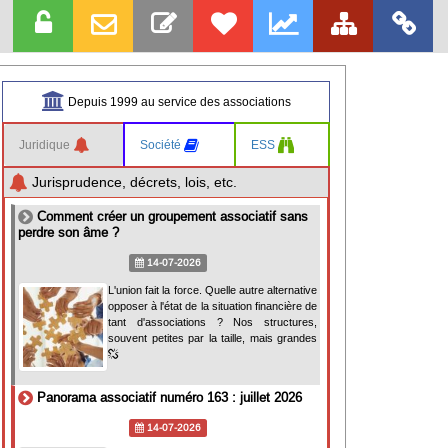
Depuis 1999 au service des associations
Juridique
Société
ESS
Jurisprudence, décrets, lois, etc.
Comment créer un groupement associatif sans
perdre son âme ?
14-07-2026
L'union fait la force. Quelle autre alternative
opposer à l'état de la situation financière de
tant d'associations ? Nos structures,
souvent petites par la taille, mais grandes
Panorama associatif numéro 163 : juillet 2026
14-07-2026