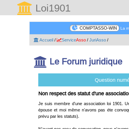
Loi1901
COMPTASSO-WIN
La me
Accueil
/
Service
Asso
/
JuriAsso
/
Le Forum juridique
Question numé
Non respect des statut d'une association
Je suis membre d'une association loi 1901. 
épouse et moi même n'avons pas éte convoqués
prévu par les statuts).
N'ayant pas reçu de convocation, nous n'avons