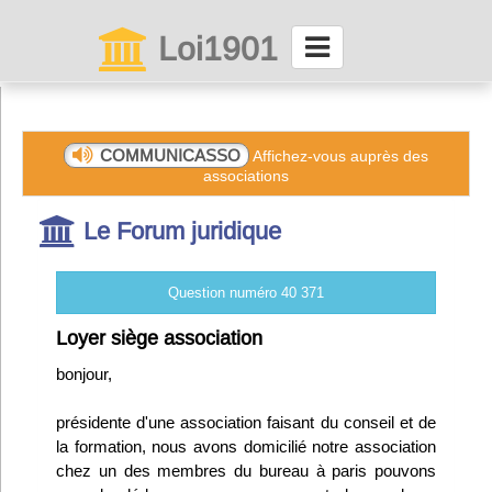
Loi1901
La maison des associations depuis 1999
Connexion
COMMUNICASSO
Affichez-vous auprès des
associations
Abonnez-vous à LettrAsso
Le Forum juridique
Menu général
Question numéro 40 371
ServiceAsso
Loyer siège association
bonjour,
Partager
présidente d'une association faisant du conseil et de
la formation, nous avons domicilié notre association
VieAsso
chez un des membres du bureau à paris pouvons