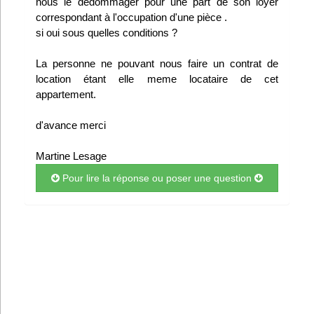
nous le dédommager pour une part de son loyer
Infos
correspondant à l'occupation d'une pièce .
si oui sous quelles conditions ?
Divers
La personne ne pouvant nous faire un contrat de
location étant elle meme locataire de cet
Abo Lettrasso
appartement.
Désabo Lettrasso
d'avance merci
Martine Lesage
Nous contacter
Pour lire la réponse ou poser une question