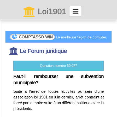
Loi1901
La maison des associations depuis 1999
Connexion
COMPTASSO-WIN
La meilleure façon de compter.
Le Forum juridique
Abonnez-vous à LettrAsso
Menu général
Question numéro 50 027
ServiceAsso
Faut-il rembourser une subvention
municipale?
Partager
Suite à l'arrêt de toutes activités au sein d'une
association loi 1901 en juin dernier, arrêt contraint et
forcé par le maire suite à un différent politique avec la
VieAsso
présidente.