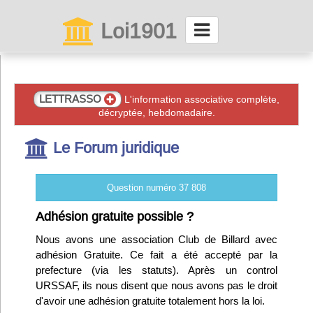
Loi1901
La maison des associations depuis 1999
Connexion
LETTRASSO
L'information associative complète,
décryptée, hebdomadaire.
Abonnez-vous à LettrAsso
Le Forum juridique
Menu général
Question numéro 37 808
ServiceAsso
Adhésion gratuite possible ?
Nous avons une association Club de Billard avec
Partager
adhésion Gratuite. Ce fait a été accepté par la
prefecture (via les statuts). Après un control
URSSAF, ils nous disent que nous avons pas le droit
VieAsso
d'avoir une adhésion gratuite totalement hors la loi.