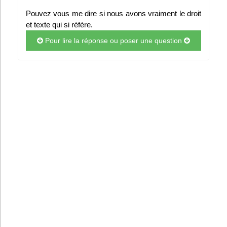
Infos
Pouvez vous me dire si nous avons vraiment le droit
et texte qui si référe.
Divers
Pour lire la réponse ou poser une question
Abo Lettrasso
Désabo Lettrasso
Nous contacter