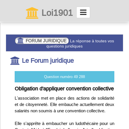
Loi1901
La maison des associations depuis 1999
Connexion
FORUM JURIDIQUE
La réponse à toutes vos
questions juridiques
Abonnez-vous à LettrAsso
Le Forum juridique
Menu général
Question numéro 49 288
ServiceAsso
Obligation d'appliquer convention collective
L'association met en place des actions de solidarité
Partager
et de citoyenneté. Elle embauche actuellement deux
salariés non soumis à une convention collective.
VieAsso
Elle s'apprête à embaucher un ludothécaire pour un