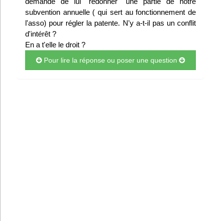
demande de lui "redonner" une partie de notre
Infos
subvention annuelle ( qui sert au fonctionnement de
l'asso) pour régler la patente. N'y a-t-il pas un conflit
d'intérêt ?
Divers
En a t'elle le droit ?
Abo Lettrasso
Pour lire la réponse ou poser une question
Désabo Lettrasso
Nous contacter