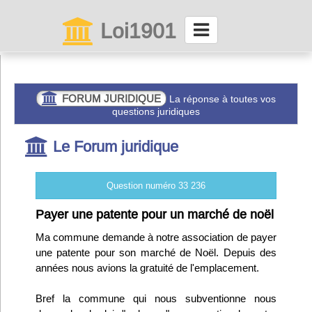
Loi1901
La maison des associations depuis 1999
Connexion
COMMUNICASSO
Affichez-vous auprès des
associations
Abonnez-vous à LettrAsso
Le Forum juridique
Menu général
Question numéro 33 236
ServiceAsso
Payer une patente pour un marché de noël
Ma commune demande à notre association de payer
Partager
une patente pour son marché de Noël. Depuis des
années nous avions la gratuité de l'emplacement.
VieAsso
Bref la commune qui nous subventionne nous