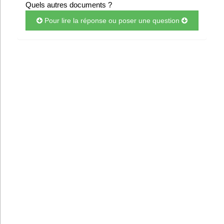
Quels autres documents ?
Infos
Pour lire la réponse ou poser une question
Divers
Abo Lettrasso
Désabo Lettrasso
Nous contacter