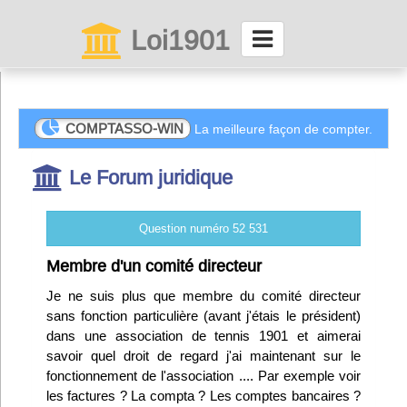
Loi1901
La maison des associations depuis 1999
Connexion
COMPTASSO-WIN
La meilleure façon de compter.
Le Forum juridique
Abonnez-vous à LettrAsso
Menu général
Question numéro 52 531
ServiceAsso
Membre d'un comité directeur
Je ne suis plus que membre du comité directeur
sans fonction particulière (avant j'étais le président)
Partager
dans une association de tennis 1901 et aimerai
savoir quel droit de regard j'ai maintenant sur le
VieAsso
fonctionnement de l'association .... Par exemple voir
les factures ? La compta ? Les comptes bancaires ?