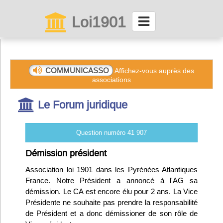
Loi1901
La maison des associations depuis 1999
Connexion
COMMUNICASSO
Affichez-vous auprès des
associations
Abonnez-vous à LettrAsso
Le Forum juridique
Menu général
Question numéro 41 907
ServiceAsso
Démission président
Association loi 1901 dans les Pyrénées Atlantiques
Partager
France. Notre Président a annoncé à l'AG sa
démission. Le CA est encore élu pour 2 ans. La Vice
Présidente ne souhaite pas prendre la responsabilité
VieAsso
de Président et a donc démissioner de son rôle de