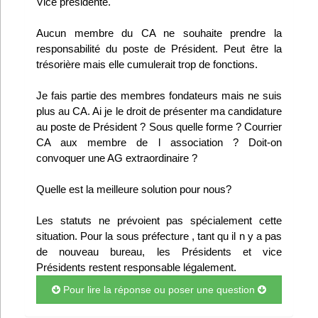
Vice présidente.
Infos
Aucun membre du CA ne souhaite prendre la
responsabilité du poste de Président. Peut être la
Divers
trésorière mais elle cumulerait trop de fonctions.
Abo Lettrasso
Je fais partie des membres fondateurs mais ne suis
plus au CA. Ai je le droit de présenter ma candidature
Désabo Lettrasso
au poste de Président ? Sous quelle forme ? Courrier
CA aux membre de l association ? Doit-on
convoquer une AG extraordinaire ?
Nous contacter
Quelle est la meilleure solution pour nous?
Les statuts ne prévoient pas spécialement cette
situation. Pour la sous préfecture , tant qu il n y a pas
de nouveau bureau, les Présidents et vice
Présidents restent responsable légalement.
Pour lire la réponse ou poser une question