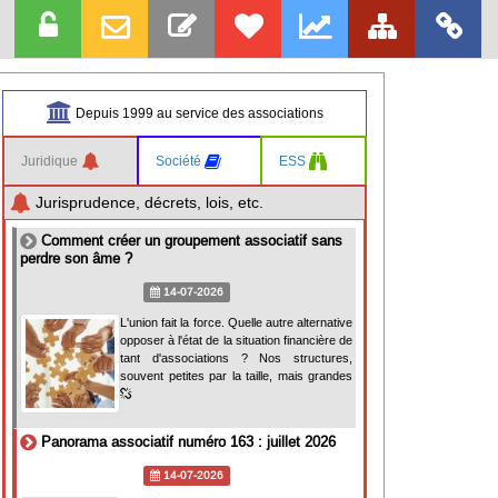
Depuis 1999 au service des associations
Juridique
Société
ESS
Jurisprudence, décrets, lois, etc.
Comment créer un groupement associatif sans
perdre son âme ?
14-07-2026
L'union fait la force. Quelle autre alternative
opposer à l'état de la situation financière de
tant d'associations ? Nos structures,
souvent petites par la taille, mais grandes
Panorama associatif numéro 163 : juillet 2026
14-07-2026