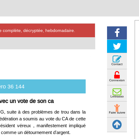
ve complète, décryptée, hebdomadaire.
Contact
Connexion
ro 36 144
Lettrasso
avec un vote de son ca
NG, suite à des problèmes de trou dans la
Faire suivre
 fédération a soumis au vote du CA de cette
président véreux , manifestement impliqué
it comme un détournement d'argent.