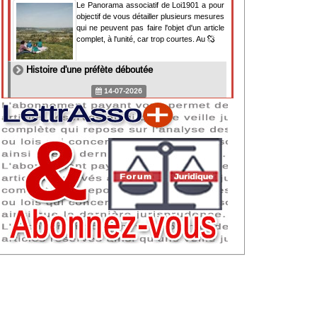
Le Panorama associatif de Loi1901 a pour
objectif de vous détailler plusieurs mesures
qui ne peuvent pas faire l'objet d'un article
complet, à l'unité, car trop courtes. Au
Histoire d'une préfète déboutée
14-07-2026
Il y a des préfètes et des préfets qui
souhaitent tellement faire plaisir à ceux, par
lesquels leur bonne fortune est arrivée,
qu'ils en oublient la réalité de leur fonction
qui
NAF 2025 : nouvelle nomenclature d'activités
dès 2027
07-07-2026
Les nomenclatures d'activités française
(NAF) et européenne, évoluent. La NAF
2025 entraînera la modification des codes
APE de toutes les associations déclarées.
Cette évolution
Consignes de sécurité adaptées : le manque