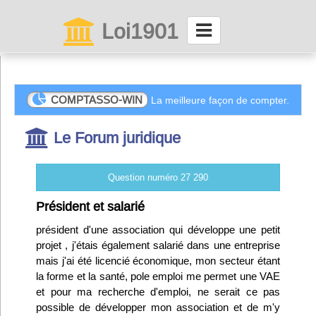
Loi1901
La maison des associations depuis 1999
Connexion
COMPTASSO-WIN
La meilleure façon de compter.
Le Forum juridique
Abonnez-vous à LettrAsso
Menu général
Question numéro 27 290
ServiceAsso
Président et salarié
président d'une association qui développe une petit
projet , j'étais également salarié dans une entreprise
Partager
mais j'ai été licencié économique, mon secteur étant
la forme et la santé, pole emploi me permet une VAE
VieAsso
et pour ma recherche d'emploi, ne serait ce pas
possible de développer mon association et de m'y