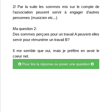
Infos
2/ Par la suite les sommes mis sur le compte de
l'association peuvent servir à engager d'autres
personnes (musicien etc...)
Divers
Ma question 2:
Abo Lettrasso
Des sommes perçues pour un travail A peuvent elles
servir pour rémunérer un travail B?
Désabo Lettrasso
Il me semble que oui, mais je préfère en avoir le
coeur net.
Nous contacter
Pour lire la réponse ou poser une question