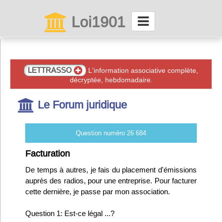
Loi1901
La maison des associations depuis 1999
Connexion
LETTRASSO
L'information associative complète,
décryptée, hebdomadaire.
Abonnez-vous à LettrAsso
Le Forum juridique
Menu général
Question numéro 26 684
ServiceAsso
Facturation
De temps à autres, je fais du placement d'émissions
Partager
auprès des radios, pour une entreprise. Pour facturer
cette dernière, je passe par mon association.
VieAsso
Question 1: Est-ce légal ...?