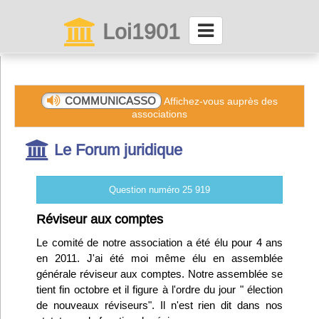
Loi1901
La maison des associations depuis 1999
Connexion
COMMUNICASSO
Affichez-vous auprès des
associations
Abonnez-vous à LettrAsso
Le Forum juridique
Menu général
Question numéro 25 919
ServiceAsso
Réviseur aux comptes
Le comité de notre association a été élu pour 4 ans
Partager
en 2011. J'ai été moi même élu en assemblée
générale réviseur aux comptes. Notre assemblée se
tient fin octobre et il figure à l'ordre du jour " élection
VieAsso
de nouveaux réviseurs". Il n'est rien dit dans nos