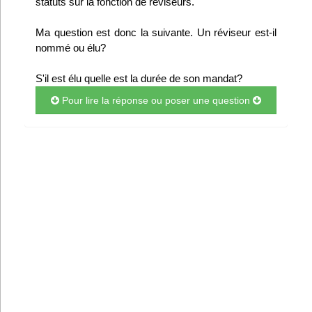
statuts sur la fonction de réviseurs.
Infos
Ma question est donc la suivante. Un réviseur est-il
nommé ou élu?
Divers
S'il est élu quelle est la durée de son mandat?
Abo Lettrasso
Pour lire la réponse ou poser une question
Désabo Lettrasso
Nous contacter