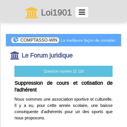
Loi1901
La maison des associations depuis 1999
Connexion
COMPTASSO-WIN
La meilleure façon de compter.
Le Forum juridique
Abonnez-vous à LettrAsso
Menu général
Question numéro 22 116
ServiceAsso
Suppression de cours et cotisation de
l'adhérent
Partager
Nous sommes une association sportive et culturelle.
Il y a eu, pour cette année scolaire, une baisse
conséquente d'adhérents pour un des sports que
VieAsso
nous proposons.