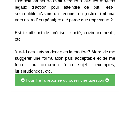
l'association pourra avoir recours à tous les moyens
Infos
légaux d'action pour atteindre ce but." est-il
susceptible d'avoir un recours en justice (tribunal
administratif ou pénal) rejeté parce que trop vague ?
Divers
Est-il suffisant de préciser "santé, environnement ,
Abo Lettrasso
etc."
Désabo Lettrasso
Y a-t-il des jurisprudence en la matière? Merci de me
suggérer une formulation plus acceptable et de me
fournir tout document à ce sujet : exemples,
Nous contacter
jurisprudences, etc.
Pour lire la réponse ou poser une question