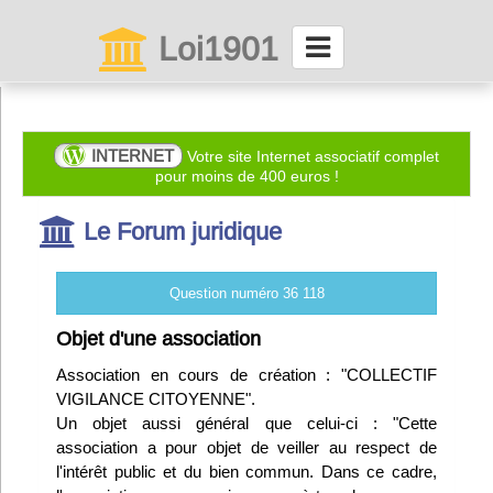
Loi1901
La maison des associations depuis 1999
Connexion
INTERNET
Votre site Internet associatif complet
pour moins de 400 euros !
Abonnez-vous à LettrAsso
Le Forum juridique
Menu général
Question numéro 36 118
ServiceAsso
Objet d'une association
Association en cours de création : "COLLECTIF
Partager
VIGILANCE CITOYENNE".
Un objet aussi général que celui-ci : "Cette
association a pour objet de veiller au respect de
VieAsso
l'intérêt public et du bien commun. Dans ce cadre,