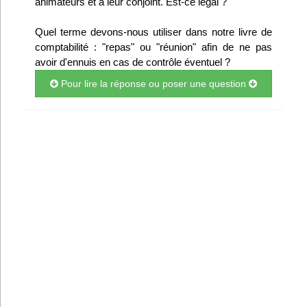
animateurs et à leur conjoint. Est-ce légal ?
Infos
Quel terme devons-nous utiliser dans notre livre de
comptabilité : "repas" ou "réunion" afin de ne pas
Divers
avoir d'ennuis en cas de contrôle éventuel ?
Abo Lettrasso
Pour lire la réponse ou poser une question
Désabo Lettrasso
Nous contacter