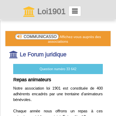
Loi1901
La maison des associations depuis 1999
Connexion
COMMUNICASSO
Affichez-vous auprès des
associations
Abonnez-vous à LettrAsso
Le Forum juridique
Menu général
Question numéro 33 642
ServiceAsso
Repas animateurs
Notre association loi 1901 est constituée de 400
Partager
adhérents encadrés par une trentaine d'animateurs
bénévoles.
VieAsso
Chaque année nous offrons un repas à ces