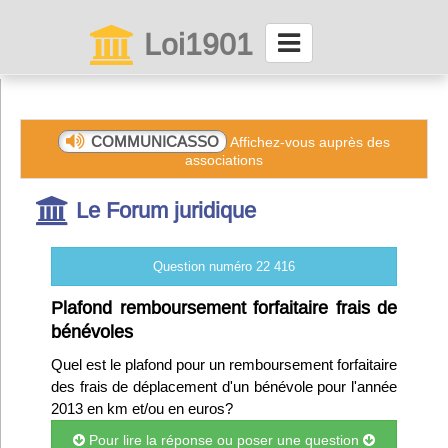
Loi1901
La maison des associations depuis 1999
Connexion
COMMUNICASSO
Affichez-vous auprès des
associations
Abonnez-vous à LettrAsso
Le Forum juridique
Menu général
Question numéro 22 416
ServiceAsso
Plafond remboursement forfaitaire frais de
bénévoles
Partager
Quel est le plafond pour un remboursement forfaitaire
des frais de déplacement d'un bénévole pour l'année
2013 en km et/ou en euros?
VieAsso
Pour lire la réponse ou poser une question