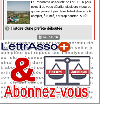
Le Panorama associatif de Loi1901 a pour
objectif de vous détailler plusieurs mesures
qui ne peuvent pas faire l'objet d'un article
complet, à l'unité, car trop courtes. Au
Histoire d'une préfète déboutée
14-07-2026
Il y a des préfètes et des préfets qui
souhaitent tellement faire plaisir à ceux, par
lesquels leur bonne fortune est arrivée,
qu'ils en oublient la réalité de leur fonction
qui
NAF 2025 : nouvelle nomenclature d'activités
dès 2027
07-07-2026
Les nomenclatures d'activités française
(NAF) et européenne, évoluent. La NAF
2025 entraînera la modification des codes
APE de toutes les associations déclarées.
Cette évolution
Consignes de sécurité adaptées : le manque