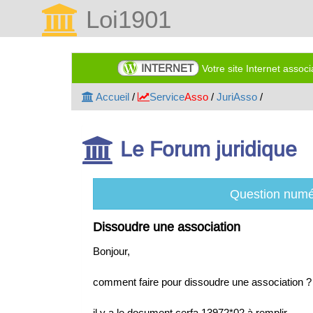
Loi1901
INTERNET
Votre site Internet assoc
Accueil
/
Service
Asso
/
JuriAsso
/
Le Forum juridique
Question numé
Dissoudre une association
Bonjour,
comment faire pour dissoudre une association ?
il y a le document cerfa 13972*02 à remplir