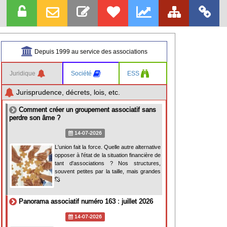
Depuis 1999 au service des associations
Juridique
Société
ESS
Jurisprudence, décrets, lois, etc.
Comment créer un groupement associatif sans
perdre son âme ?
14-07-2026
L'union fait la force. Quelle autre alternative
opposer à l'état de la situation financière de
tant d'associations ? Nos structures,
souvent petites par la taille, mais grandes
Panorama associatif numéro 163 : juillet 2026
14-07-2026