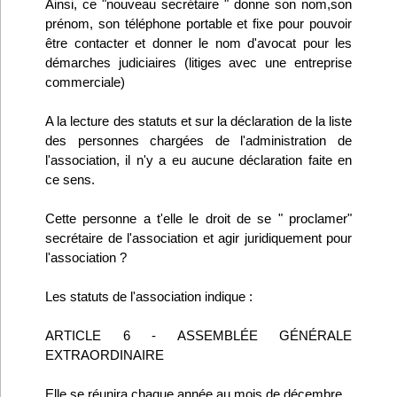
Ainsi, ce "nouveau secrétaire " donne son nom,son
Infos
prénom, son téléphone portable et fixe pour pouvoir
être contacter et donner le nom d'avocat pour les
démarches judiciaires (litiges avec une entreprise
Divers
commerciale)
Abo Lettrasso
A la lecture des statuts et sur la déclaration de la liste
des personnes chargées de l'administration de
Désabo Lettrasso
l'association, il n'y a eu aucune déclaration faite en
ce sens.
Nous contacter
Cette personne a t'elle le droit de se " proclamer"
secrétaire de l'association et agir juridiquement pour
l'association ?
Les statuts de l'association indique :
ARTICLE 6 - ASSEMBLÉE GÉNÉRALE
EXTRAORDINAIRE
Elle se réunira chaque année au mois de décembre.