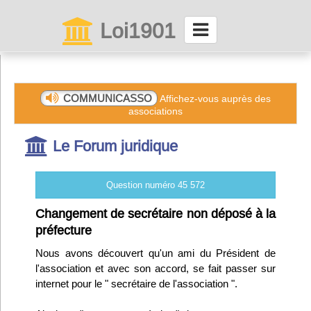
Loi1901
La maison des associations depuis 1999
Connexion
COMMUNICASSO
Affichez-vous auprès des
associations
Abonnez-vous à LettrAsso
Le Forum juridique
Menu général
Question numéro 45 572
ServiceAsso
Changement de secrétaire non déposé à la
préfecture
Partager
Nous avons découvert qu'un ami du Président de
l'association et avec son accord, se fait passer sur
internet pour le " secrétaire de l'association ".
VieAsso