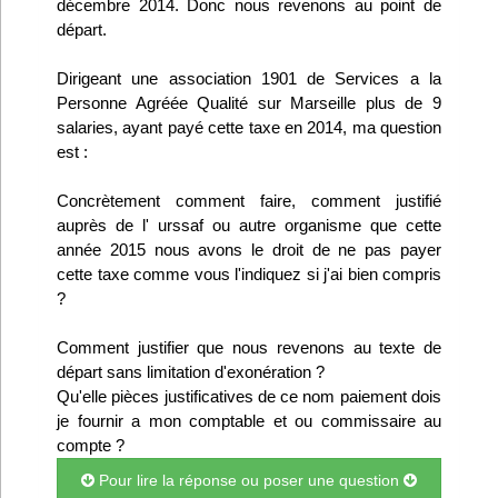
décembre 2014. Donc nous revenons au point de
Infos
départ.
Dirigeant une association 1901 de Services a la
Divers
Personne Agréée Qualité sur Marseille plus de 9
salaries, ayant payé cette taxe en 2014, ma question
Abo Lettrasso
est :
Désabo Lettrasso
Concrètement comment faire, comment justifié
auprès de l' urssaf ou autre organisme que cette
année 2015 nous avons le droit de ne pas payer
Nous contacter
cette taxe comme vous l'indiquez si j'ai bien compris
?
Comment justifier que nous revenons au texte de
départ sans limitation d'exonération ?
Qu'elle pièces justificatives de ce nom paiement dois
je fournir a mon comptable et ou commissaire au
compte ?
Pour lire la réponse ou poser une question