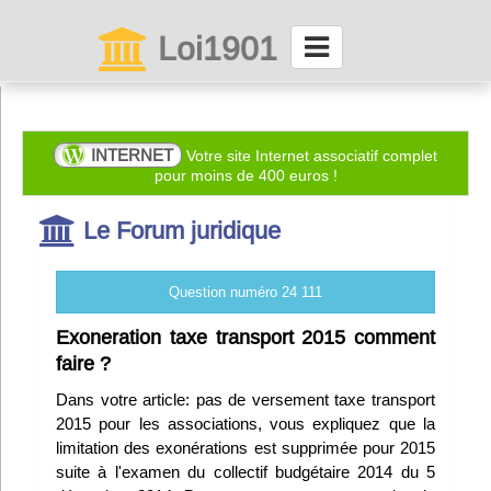
Loi1901
La maison des associations depuis 1999
Connexion
INTERNET
Votre site Internet associatif complet
pour moins de 400 euros !
Abonnez-vous à LettrAsso
Le Forum juridique
Menu général
Question numéro 24 111
ServiceAsso
Exoneration taxe transport 2015 comment
faire ?
Partager
Dans votre article: pas de versement taxe transport
2015 pour les associations, vous expliquez que la
limitation des exonérations est supprimée pour 2015
VieAsso
suite à l'examen du collectif budgétaire 2014 du 5