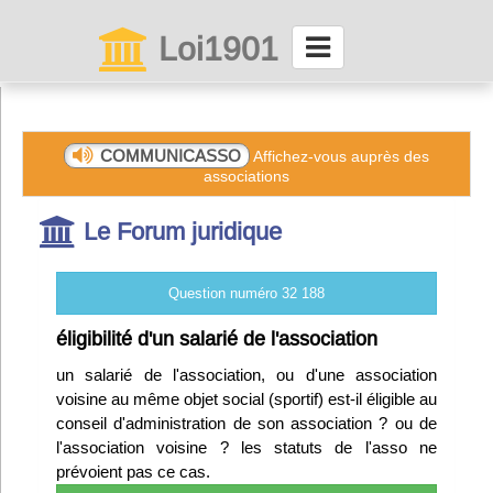
Loi1901
La maison des associations depuis 1999
Connexion
COMMUNICASSO
Affichez-vous auprès des
associations
Abonnez-vous à LettrAsso
Le Forum juridique
Menu général
Question numéro 32 188
ServiceAsso
éligibilité d'un salarié de l'association
un salarié de l'association, ou d'une association
Partager
voisine au même objet social (sportif) est-il éligible au
conseil d'administration de son association ? ou de
l'association voisine ? les statuts de l'asso ne
VieAsso
prévoient pas ce cas.