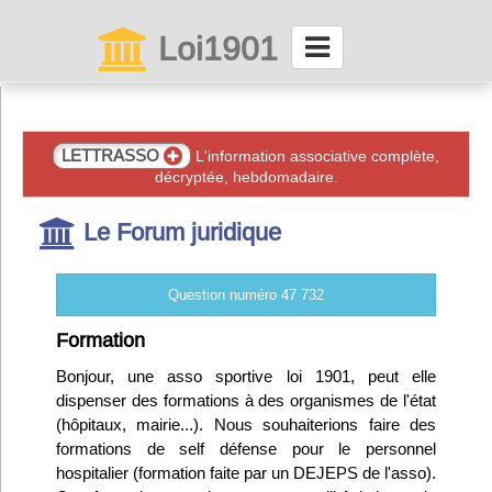
Loi1901
La maison des associations depuis 1999
Connexion
LETTRASSO
L'information associative complète,
décryptée, hebdomadaire.
Abonnez-vous à LettrAsso
Le Forum juridique
Menu général
Question numéro 47 732
ServiceAsso
Formation
Bonjour, une asso sportive loi 1901, peut elle
Partager
dispenser des formations à des organismes de l'état
(hôpitaux, mairie...). Nous souhaiterions faire des
formations de self défense pour le personnel
VieAsso
hospitalier (formation faite par un DEJEPS de l'asso).