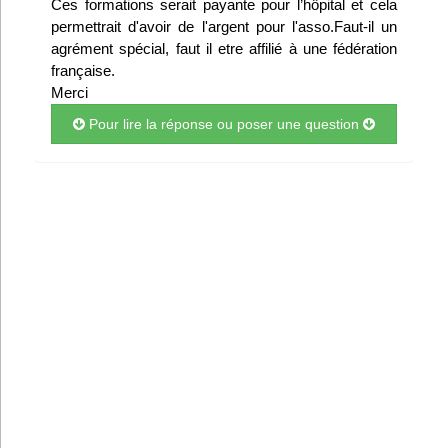
Ces formations serait payante pour l’hôpital et cela
Infos
permettrait d'avoir de l'argent pour l'asso.Faut-il un
agrément spécial, faut il etre affilié à une fédération
française.
Divers
Merci
Abo Lettrasso
Pour lire la réponse ou poser une question
Désabo Lettrasso
Nous contacter