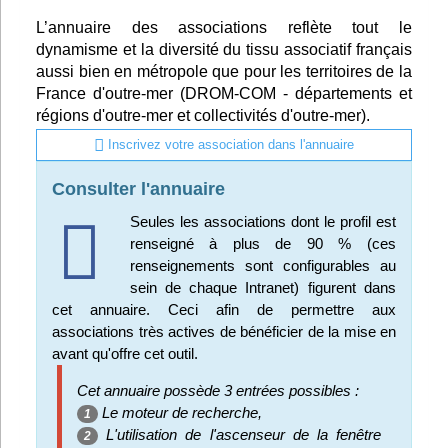
Infos
L’annuaire des associations reflète tout le
dynamisme et la diversité du tissu associatif français
aussi bien en métropole que pour les territoires de la
Divers
France d'outre-mer (DROM-COM - départements et
Abo Lettrasso
régions d'outre-mer et collectivités d'outre-mer).
Inscrivez votre association dans l'annuaire
Désabo Lettrasso
Consulter l'annuaire
Seules les associations dont le profil est
Nous contacter
renseigné à plus de 90 % (ces
renseignements sont configurables au
sein de chaque Intranet) figurent dans
cet annuaire. Ceci afin de permettre aux
associations très actives de bénéficier de la mise en
avant qu'offre cet outil.
Cet annuaire possède 3 entrées possibles :
Le moteur de recherche,
1
L'utilisation de l'ascenseur de la fenêtre
2