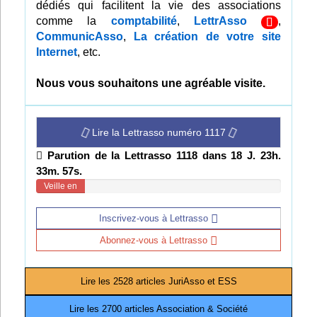
dédiés qui facilitent la vie des associations
Infos
comme la
comptabilité
,
LettrAsso
,
CommunicAsso
,
La création de votre site
Internet
, etc.
Divers
Abo Lettrasso
Nous vous souhaitons une agréable visite.
Désabo Lettrasso
Lire la Lettrasso numéro 1117
Parution de la Lettrasso 1118 dans 18 J. 23h.
Nous contacter
33m. 55s.
Veille en
cours
Inscrivez-vous à Lettrasso
Abonnez-vous à Lettrasso
Lire les 2528 articles JuriAsso et ESS
Lire les 2700 articles Association & Société