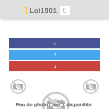
Loi1901
La maison des associations depuis 1999
Connexion
Abonnez-vous à LettrAsso
Menu général
ServiceAsso
Partager
VieAsso