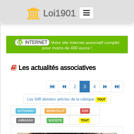
Loi1901
La maison des associations depuis 1999
Connexion
INTERNET
Votre site Internet associatif complet
pour moins de 400 euros !
Abonnez-vous à LettrAsso
Les actualités associatives
Menu général
ServiceAsso
Previous
(current)
Next
2
3
4
Les 648 derniers articles de la rubrique
TOUT
Partager
ACTUASSO
BENEVOLAT
ESS
JURIASSO
SOCIETE
TOUT
VieAsso