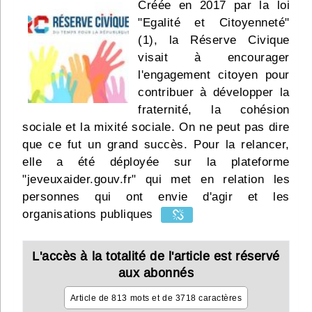
Créée en 2017 par la loi
Infos
"Egalité et Citoyenneté"
(1), la Réserve Civique
Divers
visait à encourager
l'engagement citoyen pour
Abo Lettrasso
contribuer à développer la
fraternité, la cohésion
Désabo Lettrasso
sociale et la mixité sociale. On ne peut pas dire
que ce fut un grand succès. Pour la relancer,
elle a été déployée sur la plateforme
Nous contacter
"jeveuxaider.gouv.fr" qui met en relation les
personnes qui ont envie d'agir et les
organisations publiques
L'accès à la totalité de l'article est réservé
aux abonnés
Article de 813 mots et de 3718 caractères