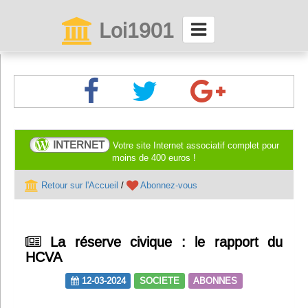
Loi1901
La maison des associations depuis 1999
Connexion
Abonnez-vous à LettrAsso
INTERNET
Votre site Internet associatif complet pour
moins de 400 euros !
Menu général
Retour sur l'Accueil
/
Abonnez-vous
ServiceAsso
La réserve civique : le rapport du
Partager
HCVA
12-03-2024
SOCIETE
ABONNES
VieAsso