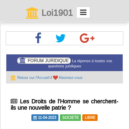
Loi1901
La maison des associations depuis 1999
Connexion
Abonnez-vous à LettrAsso
FORUM JURIDIQUE
La réponse à toutes vos
questions juridiques
Menu général
Retour sur l'Accueil
/
Abonnez-vous
ServiceAsso
Les Droits de l'Homme se cherchent-
Partager
ils une nouvelle patrie ?
11-04-2023
SOCIETE
LIBRE
VieAsso