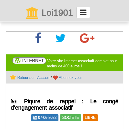
Loi1901
La maison des associations depuis 1999
Connexion
Abonnez-vous à LettrAsso
INTERNET
Votre site Internet associatif complet pour
moins de 400 euros !
Menu général
Retour sur l'Accueil
/
Abonnez-vous
ServiceAsso
Piqure de rappel : Le congé
Partager
d'engagement associatif
07-06-2022
SOCIETE
LIBRE
VieAsso