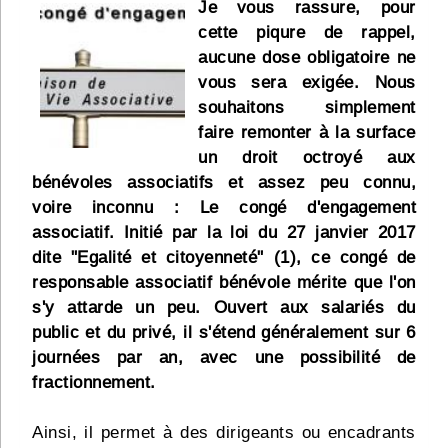
Je vous rassure, pour
Infos
cette piqure de rappel,
aucune dose obligatoire ne
Divers
vous sera exigée. Nous
souhaitons simplement
Abo Lettrasso
faire remonter à la surface
un droit octroyé aux
Désabo Lettrasso
bénévoles associatifs et assez peu connu,
voire inconnu : Le congé d'engagement
associatif. Initié par la loi du 27 janvier 2017
Nous contacter
dite "Egalité et citoyenneté" (1), ce congé de
responsable associatif bénévole mérite que l'on
s'y attarde un peu. Ouvert aux salariés du
public et du privé, il s'étend généralement sur 6
journées par an, avec une possibilité de
fractionnement.
Ainsi, il permet à des dirigeants ou encadrants