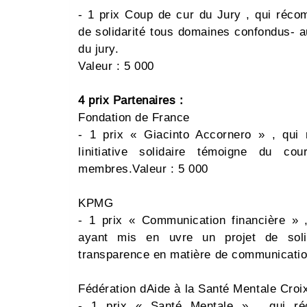
- 1 prix Coup de cur du Jury , qui réco
de solidarité tous domaines confondus- au
du jury.
Valeur : 5 000 
4 prix Partenaires :
Fondation de France
- 1 prix « Giacinto Accornero » , qui
linitiative solidaire témoigne du 
membres.Valeur : 5 000 
KPMG
- 1 prix « Communication financière » 
ayant mis en uvre un projet de soli
transparence en matière de communication 
Fédération dAide à la Santé Mentale Croi
- 1 prix « Santé Mentale » , qui ré