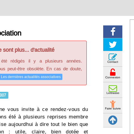
ciation
 sont plus... d'actualité
 été rédigés il y a plusieurs années.
Contact
ous peut-être obsolète. En cas de doute,
Les dernières actualités associatives
Connexion
Lettrasso
007
gne vous invite à ce rendez-vous du
Faire suivre
ons été à plusieurs reprises membre
se aujourdhui à dire tout le bien que
on : utile, claire, bien dotée et