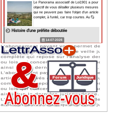
Le Panorama associatif de Loi1901 a pour
objectif de vous détailler plusieurs mesures
qui ne peuvent pas faire l'objet d'un article
complet, à l'unité, car trop courtes. Au
Histoire d'une préfète déboutée
14-07-2026
Il y a des préfètes et des préfets qui
souhaitent tellement faire plaisir à ceux, par
lesquels leur bonne fortune est arrivée,
qu'ils en oublient la réalité de leur fonction
qui
NAF 2025 : nouvelle nomenclature d'activités
dès 2027
07-07-2026
Les nomenclatures d'activités française
(NAF) et européenne, évoluent. La NAF
2025 entraînera la modification des codes
APE de toutes les associations déclarées.
Cette évolution
Consignes de sécurité adaptées : le manque