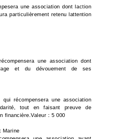
mpesera une association dont laction
ra particulièrement retenu lattention
 récompensera une association dont
courage et du dévouement de ses
, qui récompensera une association
darité, tout en faisant preuve de
financière.Valeur : 5 000 
x Marine
compensera une association ayant