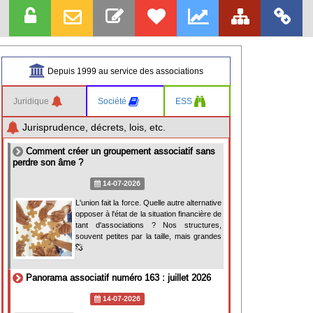
Depuis 1999 au service des associations
Juridique
Société
ESS
Jurisprudence, décrets, lois, etc.
Comment créer un groupement associatif sans
perdre son âme ?
14-07-2026
L'union fait la force. Quelle autre alternative
opposer à l'état de la situation financière de
tant d'associations ? Nos structures,
souvent petites par la taille, mais grandes
Panorama associatif numéro 163 : juillet 2026
14-07-2026