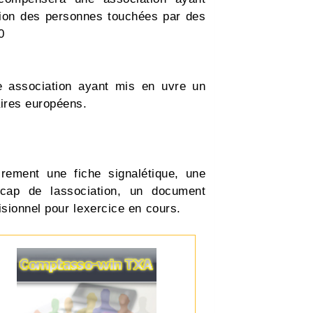
ation des personnes touchées par des
 
 association ayant mis en uvre un
aires européens.
irement une fiche signalétique, une
dicap de lassociation, un document
isionnel pour lexercice en cours.