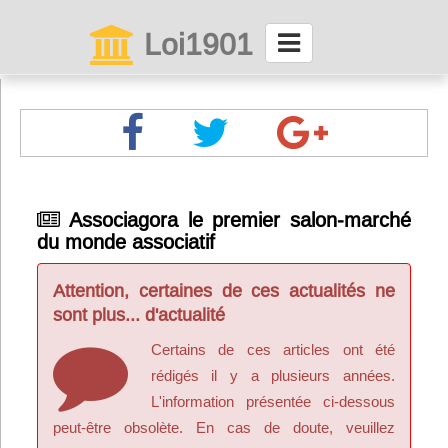
Loi1901
La maison des associations depuis 1999
Connexion
Abonnez-vous à LettrAsso
Associagora le premier salon-marché
du monde associatif
Menu général
ServiceAsso
Attention, certaines de ces actualités ne
sont plus... d'actualité
Partager
Certains de ces articles ont été
rédigés il y a plusieurs années.
L'information présentée ci-dessous
VieAsso
peut-être obsolète. En cas de doute, veuillez