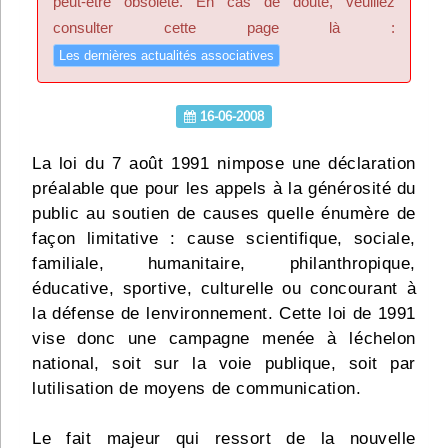
peut-être obsolète. En cas de doute, veuillez
Infos
consulter cette page là :
Les dernières actualités associatives
Divers
Abo Lettrasso
16-06-2008
La loi du 7 août 1991 nimpose une déclaration
Désabo Lettrasso
préalable que pour les appels à la générosité du
public au soutien de causes quelle énumère de
façon limitative : cause scientifique, sociale,
Nous contacter
familiale, humanitaire, philanthropique,
éducative, sportive, culturelle ou concourant à
la défense de lenvironnement. Cette loi de 1991
vise donc une campagne menée à léchelon
national, soit sur la voie publique, soit par
lutilisation de moyens de communication.
Le fait majeur qui ressort de la nouvelle