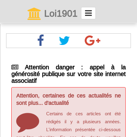
Loi1901
La maison des associations depuis 1999
Connexion
Abonnez-vous à LettrAsso
Attention danger : appel à la
générosité publique sur votre site internet
Menu général
associatif
ServiceAsso
Attention, certaines de ces actualités ne
sont plus... d'actualité
Partager
Certains de ces articles ont été
rédigés il y a plusieurs années.
VieAsso
L'information présentée ci-dessous