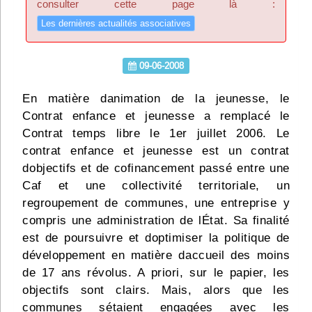
consulter cette page là :
Infos
Les dernières actualités associatives
Divers
09-06-2008
Abo Lettrasso
En matière danimation de la jeunesse, le
Contrat enfance et jeunesse a remplacé le
Désabo Lettrasso
Contrat temps libre le 1er juillet 2006. Le
contrat enfance et jeunesse est un contrat
Nous contacter
dobjectifs et de cofinancement passé entre une
Caf et une collectivité territoriale, un
regroupement de communes, une entreprise y
compris une administration de lÉtat. Sa finalité
est de poursuivre et doptimiser la politique de
développement en matière daccueil des moins
de 17 ans révolus. A priori, sur le papier, les
objectifs sont clairs. Mais, alors que les
communes sétaient engagées avec les