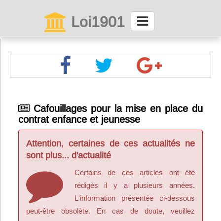
Loi1901
La maison des associations depuis 1999
Connexion
Abonnez-vous à LettrAsso
Cafouillages pour la mise en place du
contrat enfance et jeunesse
Menu général
ServiceAsso
Attention, certaines de ces actualités ne
sont plus... d'actualité
Partager
Certains de ces articles ont été
rédigés il y a plusieurs années.
L'information présentée ci-dessous
VieAsso
peut-être obsolète. En cas de doute, veuillez