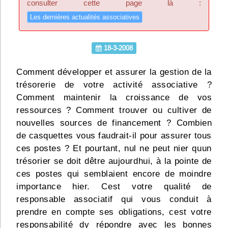
consulter cette page là :
Infos
Les dernières actualités associatives
Divers
18-3-2008
Abo Lettrasso
Comment développer et assurer la gestion de la
trésorerie de votre activité associative ?
Désabo Lettrasso
Comment maintenir la croissance de vos
ressources ? Comment trouver ou cultiver de
Nous contacter
nouvelles sources de financement ? Combien
de casquettes vous faudrait-il pour assurer tous
ces postes ? Et pourtant, nul ne peut nier quun
trésorier se doit dêtre aujourdhui, à la pointe de
ces postes qui semblaient encore de moindre
importance hier. Cest votre qualité de
responsable associatif qui vous conduit à
prendre en compte ses obligations, cest votre
responsabilité dy répondre avec les bonnes