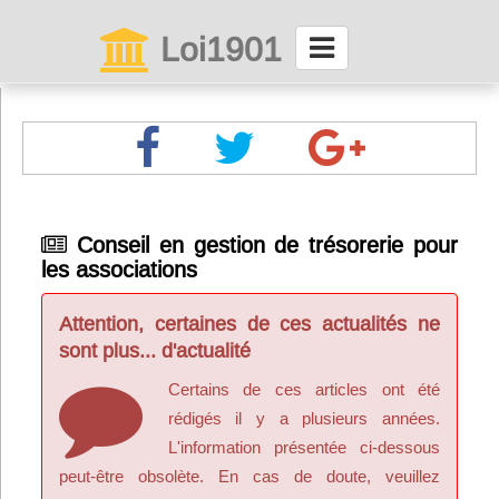
Loi1901
La maison des associations depuis 1999
Connexion
Abonnez-vous à LettrAsso
Conseil en gestion de trésorerie pour
les associations
Menu général
ServiceAsso
Attention, certaines de ces actualités ne
sont plus... d'actualité
Partager
Certains de ces articles ont été
rédigés il y a plusieurs années.
L'information présentée ci-dessous
VieAsso
peut-être obsolète. En cas de doute, veuillez