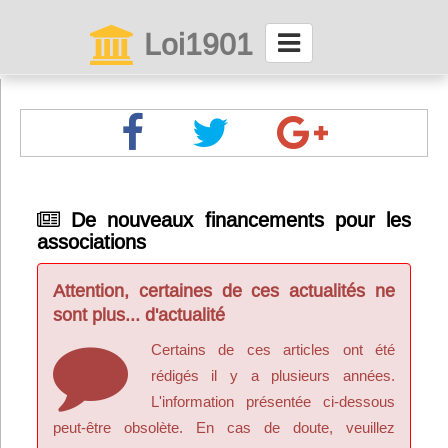
Loi1901
La maison des associations depuis 1999
Connexion
Abonnez-vous à LettrAsso
De nouveaux financements pour les
associations
Menu général
ServiceAsso
Attention, certaines de ces actualités ne
sont plus... d'actualité
Partager
Certains de ces articles ont été
rédigés il y a plusieurs années.
L'information présentée ci-dessous
VieAsso
peut-être obsolète. En cas de doute, veuillez