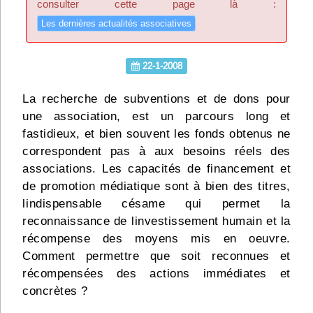
consulter cette page là :
Infos
Les dernières actualités associatives
Divers
22-1-2008
Abo Lettrasso
La recherche de subventions et de dons pour
une association, est un parcours long et
Désabo Lettrasso
fastidieux, et bien souvent les fonds obtenus ne
correspondent pas à aux besoins réels des
Nous contacter
associations. Les capacités de financement et
de promotion médiatique sont à bien des titres,
lindispensable césame qui permet la
reconnaissance de linvestissement humain et la
récompense des moyens mis en oeuvre.
Comment permettre que soit reconnues et
récompensées des actions immédiates et
concrètes ?