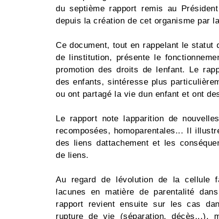
du septième rapport remis au Président
depuis la création de cet organisme par l
Ce document, tout en rappelant le statut 
de linstitution, présente le fonctionne
promotion des droits de lenfant. Le ra
des enfants, sintéresse plus particulière
ou ont partagé la vie dun enfant et ont des
Le rapport note lapparition de nouvelles
recomposées, homoparentales... Il illustre
des liens dattachement et les conséque
de liens.
Au regard de lévolution de la cellule f
lacunes en matière de parentalité dans 
rapport revient ensuite sur les cas dan
rupture de vie (séparation, décès...), 