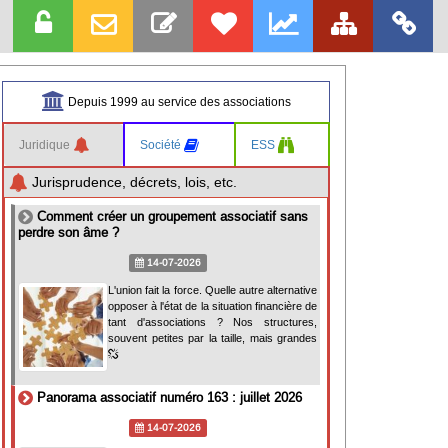
Depuis 1999 au service des associations
Juridique
Société
ESS
Jurisprudence, décrets, lois, etc.
Comment créer un groupement associatif sans
perdre son âme ?
14-07-2026
L'union fait la force. Quelle autre alternative
opposer à l'état de la situation financière de
tant d'associations ? Nos structures,
souvent petites par la taille, mais grandes
Panorama associatif numéro 163 : juillet 2026
14-07-2026