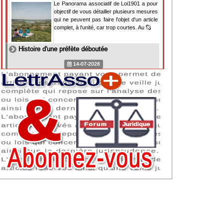
Le Panorama associatif de Loi1901 a pour
objectif de vous détailler plusieurs mesures
qui ne peuvent pas faire l'objet d'un article
complet, à l'unité, car trop courtes. Au
Histoire d'une préfète déboutée
14-07-2026
Il y a des préfètes et des préfets qui
souhaitent tellement faire plaisir à ceux, par
lesquels leur bonne fortune est arrivée,
qu'ils en oublient la réalité de leur fonction
qui
NAF 2025 : nouvelle nomenclature d'activités
dès 2027
07-07-2026
Les nomenclatures d'activités française
(NAF) et européenne, évoluent. La NAF
2025 entraînera la modification des codes
APE de toutes les associations déclarées.
Cette évolution
Consignes de sécurité adaptées : le manque