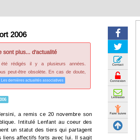
ort 2006
 sont plus... d'actualité
 été rédigés il y a plusieurs années.
Contact
ous peut-être obsolète. En cas de doute,
Les dernières actualités associatives
Connexion
Lettrasso
006
ersini, a remis ce 20 novembre son
Faire suivre
ique. Intitulé Lenfant au coeur des
ent un statut des tiers qui partagent
iens affectifs forts avec lui. Il sagit