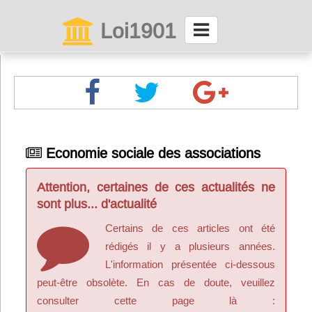
Loi1901
La maison des associations depuis 1999
Connexion
Abonnez-vous à LettrAsso
Economie sociale des associations
Menu général
Attention, certaines de ces actualités ne
ServiceAsso
sont plus... d'actualité
Certains de ces articles ont été
Partager
rédigés il y a plusieurs années.
L'information présentée ci-dessous
peut-être obsolète. En cas de doute, veuillez
VieAsso
consulter cette page là :