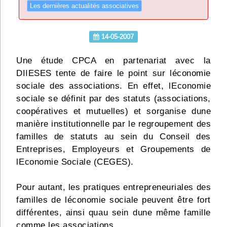
Les dernières actualités associatives
Infos
14-05-2007
Divers
Abo Lettrasso
Une étude CPCA en partenariat avec la
DIIESES tente de faire le point sur léconomie
sociale des associations. En effet, lEconomie
Désabo Lettrasso
sociale se définit par des statuts (associations,
coopératives et mutuelles) et sorganise dune
Nous contacter
manière institutionnelle par le regroupement des
familles de statuts au sein du Conseil des
Entreprises, Employeurs et Groupements de
lEconomie Sociale (CEGES).
Pour autant, les pratiques entrepreneuriales des
familles de léconomie sociale peuvent être fort
différentes, ainsi quau sein dune même famille
comme les associations.