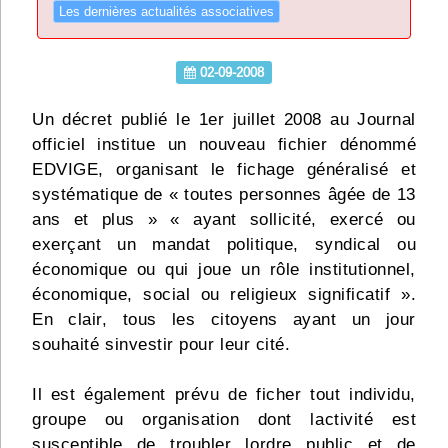
Les dernières actualités associatives
Infos
02-09-2008
Divers
Abo Lettrasso
Un décret publié le 1er juillet 2008 au Journal
officiel institue un nouveau fichier dénommé
EDVIGE, organisant le fichage généralisé et
Désabo Lettrasso
systématique de « toutes personnes âgée de 13
ans et plus » « ayant sollicité, exercé ou
Nous contacter
exerçant un mandat politique, syndical ou
économique ou qui joue un rôle institutionnel,
économique, social ou religieux significatif ».
En clair, tous les citoyens ayant un jour
souhaité sinvestir pour leur cité.
Il est également prévu de ficher tout individu,
groupe ou organisation dont lactivité est
susceptible de troubler lordre public et de