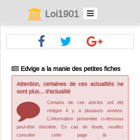
Loi1901
La maison des associations depuis 1999
Connexion
Abonnez-vous à LettrAsso
Edvige a la manie des petites fiches
Menu général
Attention, certaines de ces actualités ne
ServiceAsso
sont plus... d'actualité
Certains de ces articles ont été
Partager
rédigés il y a plusieurs années.
L'information présentée ci-dessous
peut-être obsolète. En cas de doute, veuillez
VieAsso
consulter cette page là :