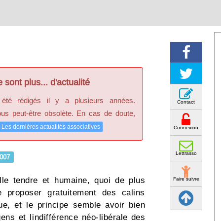
 sont plus... d'actualité
 été rédigés il y a plusieurs années.
Contact
ous peut-être obsolète. En cas de doute,
Les dernières actualités associatives
Connexion
Lettrasso
007
le tendre et humaine, quoi de plus
Faire suivre
roposer gratuitement des calins
rue, et le principe semble avoir bien
s et lindifférence néo-libérale des