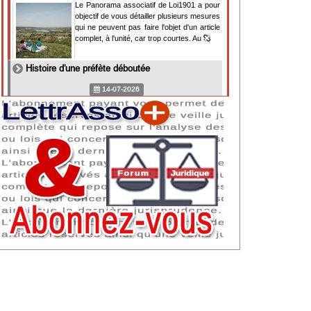
Le Panorama associatif de Loi1901 a pour
objectif de vous détailler plusieurs mesures
qui ne peuvent pas faire l'objet d'un article
complet, à l'unité, car trop courtes. Au
Histoire d'une préfète déboutée
14-07-2026
Il y a des préfètes et des préfets qui
souhaitent tellement faire plaisir à ceux, par
lesquels leur bonne fortune est arrivée,
qu'ils en oublient la réalité de leur fonction
qui
NAF 2025 : nouvelle nomenclature d'activités
dès 2027
07-07-2026
Les nomenclatures d'activités française
(NAF) et européenne, évoluent. La NAF
2025 entraînera la modification des codes
APE de toutes les associations déclarées.
Cette évolution
Consignes de sécurité adaptées : le manque