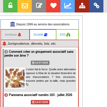
Depuis 1999 au service des associations
Juridique
Société
ESS
Jurisprudence, décrets, lois, etc.
Comment créer un groupement associatif sans
perdre son âme ?
14-07-2026
L'union fait la force. Quelle autre alternative
opposer à l'état de la situation financière de
tant d'associations ? Nos structures,
souvent petites par la taille, mais grandes
Panorama associatif numéro 163 : juillet 2026
14-07-2026