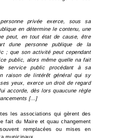
 personne privée exerce, sous sa
ublique en détermine le contenu, une
e ne peut, en tout état de cause, être
rt dune personne publique de la
ic ; que son activité peut cependant
ce public, alors même quelle na fait
 de service public procédant à sa
 raison de lintérêt général qui sy
à ses yeux, exerce un droit de regard
lui accorde, dès lors quaucune règle
nancements [...]
utes les associations qui gèrent des
e fait du Maire et quau changement
p souvent remplacées ou mises en
a municipaux...