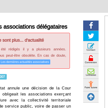
 associations délégataires
 sont plus... d'actualité
 été rédigés il y a plusieurs années.
Contact
ous peut-être obsolète. En cas de doute,
Les dernières actualités associatives
Connexion
Lettrasso
007
État annule une décision de la Cour
Faire suivre
i obligeait les associations exerçant
e avec la collectivité territoriale
e service public, voire de passer un