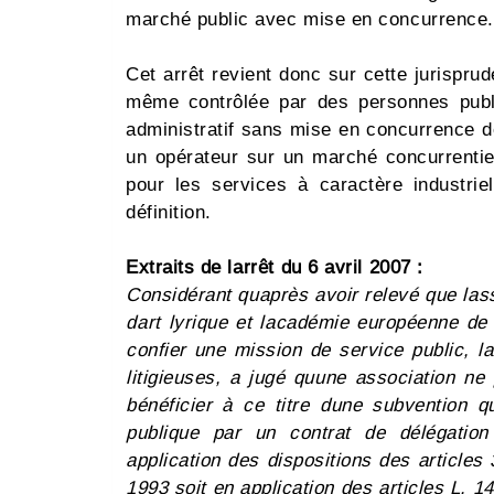
marché public avec mise en concurrence.
Cet arrêt revient donc sur cette jurispru
même contrôlée par des personnes publi
administratif sans mise en concurrence dè
un opérateur sur un marché concurrentiel
pour les services à caractère industrie
définition.
Extraits de larrêt du 6 avril 2007 :
Considérant quaprès avoir relevé que lass
dart lyrique et lacadémie européenne de
confier une mission de service public, la
litigieuses, a jugé quune association ne
bénéficier à ce titre dune subvention q
publique par un contrat de délégation
application des dispositions des articles 
1993 soit en application des articles L. 