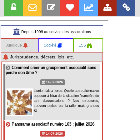
Depuis 1999 au service des associations
Juridique
Société
ESS
Jurisprudence, décrets, lois, etc.
Comment créer un groupement associatif sans
perdre son âme ?
14-07-2026
L'union fait la force. Quelle autre alternative
opposer à l'état de la situation financière de
tant d'associations ? Nos structures,
souvent petites par la taille, mais grandes
Panorama associatif numéro 163 : juillet 2026
14-07-2026