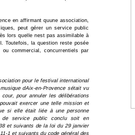
dence en affirmant quune association,
ques, peut gérer un service public
s lors quelle nest pas assimilable à
. Toutefois, la question reste posée
l ou commercial, concurrentiels par
ociation pour le festival international
 musique dAix-en-Provence sétait vu
 cour, pour annuler les délibérations
 pouvait exercer une telle mission et
ue si elle était liée à une personne
 de service public conclu soit en
38 et suivants de la loi du 29 janvier
1411-1 et suivants du code général des