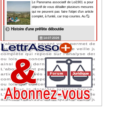
Le Panorama associatif de Loi1901 a pour
objectif de vous détailler plusieurs mesures
qui ne peuvent pas faire l'objet d'un article
complet, à l'unité, car trop courtes. Au
Histoire d'une préfète déboutée
14-07-2026
Il y a des préfètes et des préfets qui
souhaitent tellement faire plaisir à ceux, par
lesquels leur bonne fortune est arrivée,
qu'ils en oublient la réalité de leur fonction
qui
NAF 2025 : nouvelle nomenclature d'activités
dès 2027
07-07-2026
Les nomenclatures d'activités française
(NAF) et européenne, évoluent. La NAF
2025 entraînera la modification des codes
APE de toutes les associations déclarées.
Cette évolution
Consignes de sécurité adaptées : le manque