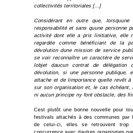
collectivités territoriales [...]
Considérant en outre que, lorsquune
responsabilité et sans quune personne p
activité dont elle a pris linitiative, ell
regardée comme bénéficiant de la pa
dévolution dune mission de service publ
se voir reconnaître un caractère de servi
lobjet daucun contrat de délégation
dévolution, si une personne publique, en
attache et de limportance quelle revêt 
sur son organisation et, le cas échéant, 
ni aucun principe ny font obstacle, des fi
Cest plutôt une bonne nouvelle pour to
festivals attachés à des communes par l
de celui-ci, elles se retrouvent tro
concurrence avec dautres organismes par