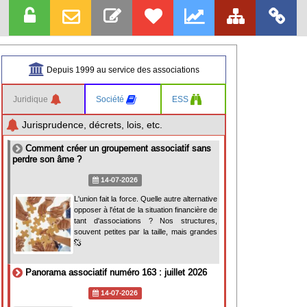
Depuis 1999 au service des associations
Juridique
Société
ESS
Jurisprudence, décrets, lois, etc.
Comment créer un groupement associatif sans
perdre son âme ?
14-07-2026
L'union fait la force. Quelle autre alternative
opposer à l'état de la situation financière de
tant d'associations ? Nos structures,
souvent petites par la taille, mais grandes
Panorama associatif numéro 163 : juillet 2026
14-07-2026