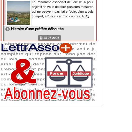
Le Panorama associatif de Loi1901 a pour
objectif de vous détailler plusieurs mesures
qui ne peuvent pas faire l'objet d'un article
complet, à l'unité, car trop courtes. Au
Histoire d'une préfète déboutée
14-07-2026
Il y a des préfètes et des préfets qui
souhaitent tellement faire plaisir à ceux, par
lesquels leur bonne fortune est arrivée,
qu'ils en oublient la réalité de leur fonction
qui
NAF 2025 : nouvelle nomenclature d'activités
dès 2027
07-07-2026
Les nomenclatures d'activités française
(NAF) et européenne, évoluent. La NAF
2025 entraînera la modification des codes
APE de toutes les associations déclarées.
Cette évolution
Consignes de sécurité adaptées : le manque