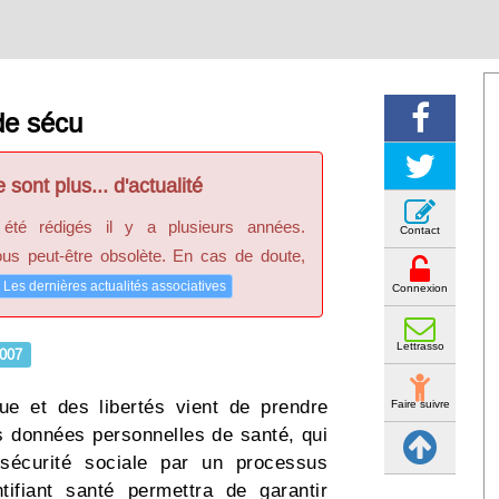
de sécu
 sont plus... d'actualité
 été rédigés il y a plusieurs années.
Contact
ous peut-être obsolète. En cas de doute,
Les dernières actualités associatives
Connexion
Lettrasso
007
ue et des libertés vient de prendre
Faire suivre
es données personnelles de santé, qui
écurité sociale par un processus
entifiant santé permettra de garantir