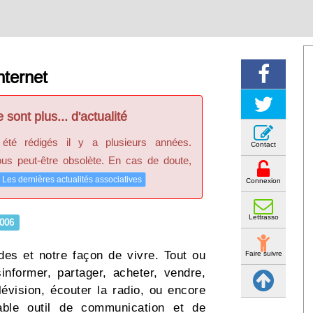
nternet
 sont plus... d'actualité
 été rédigés il y a plusieurs années.
Contact
ous peut-être obsolète. En cas de doute,
Les dernières actualités associatives
Connexion
Lettrasso
006
des et notre façon de vivre. Tout ou
Faire suivre
informer, partager, acheter, vendre,
élévision, écouter la radio, ou encore
dable outil de communication et de