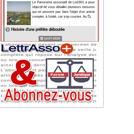
Le Panorama associatif de Loi1901 a pour
objectif de vous détailler plusieurs mesures
qui ne peuvent pas faire l'objet d'un article
complet, à l'unité, car trop courtes. Au
Histoire d'une préfète déboutée
14-07-2026
Il y a des préfètes et des préfets qui
souhaitent tellement faire plaisir à ceux, par
lesquels leur bonne fortune est arrivée,
qu'ils en oublient la réalité de leur fonction
qui
NAF 2025 : nouvelle nomenclature d'activités
dès 2027
07-07-2026
Les nomenclatures d'activités française
(NAF) et européenne, évoluent. La NAF
2025 entraînera la modification des codes
APE de toutes les associations déclarées.
Cette évolution
Consignes de sécurité adaptées : le manque