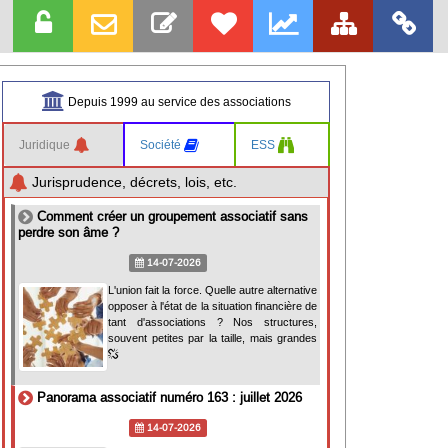
Depuis 1999 au service des associations
Juridique
Société
ESS
Jurisprudence, décrets, lois, etc.
Comment créer un groupement associatif sans
perdre son âme ?
14-07-2026
L'union fait la force. Quelle autre alternative
opposer à l'état de la situation financière de
tant d'associations ? Nos structures,
souvent petites par la taille, mais grandes
Panorama associatif numéro 163 : juillet 2026
14-07-2026