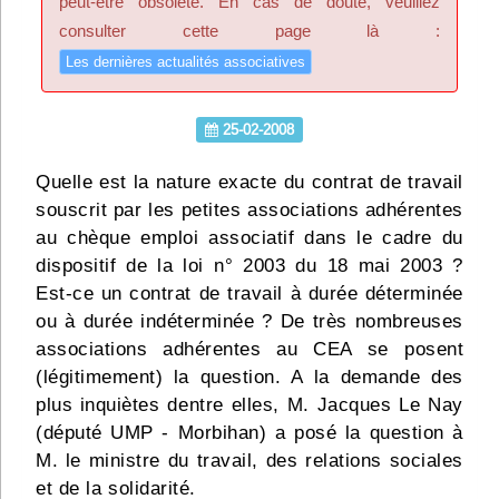
peut-être obsolète. En cas de doute, veuillez
Infos
consulter cette page là :
Les dernières actualités associatives
Divers
Abo Lettrasso
25-02-2008
Quelle est la nature exacte du contrat de travail
Désabo Lettrasso
souscrit par les petites associations adhérentes
au chèque emploi associatif dans le cadre du
dispositif de la loi n° 2003 du 18 mai 2003 ?
Nous contacter
Est-ce un contrat de travail à durée déterminée
ou à durée indéterminée ? De très nombreuses
associations adhérentes au CEA se posent
(légitimement) la question. A la demande des
plus inquiètes dentre elles, M. Jacques Le Nay
(député UMP - Morbihan) a posé la question à
M. le ministre du travail, des relations sociales
et de la solidarité.