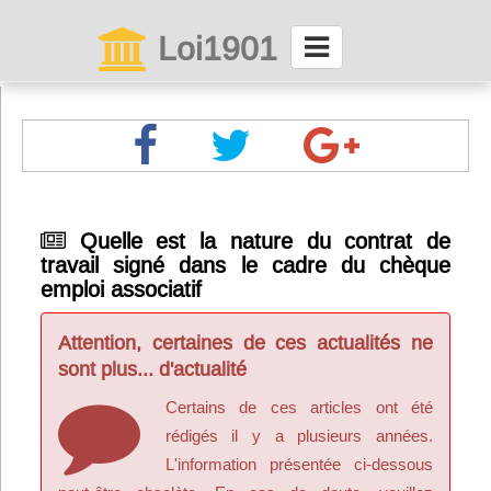
Loi1901
La maison des associations depuis 1999
Connexion
Abonnez-vous à LettrAsso
Quelle est la nature du contrat de
travail signé dans le cadre du chèque
Menu général
emploi associatif
ServiceAsso
Attention, certaines de ces actualités ne
sont plus... d'actualité
Partager
Certains de ces articles ont été
rédigés il y a plusieurs années.
VieAsso
L'information présentée ci-dessous