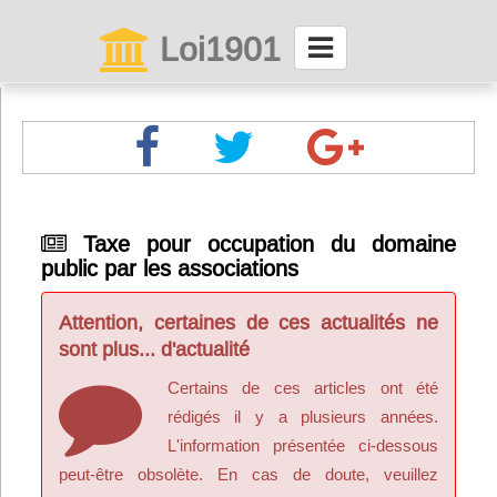
Loi1901
La maison des associations depuis 1999
Connexion
Abonnez-vous à LettrAsso
Taxe pour occupation du domaine
public par les associations
Menu général
ServiceAsso
Attention, certaines de ces actualités ne
sont plus... d'actualité
Partager
Certains de ces articles ont été
rédigés il y a plusieurs années.
L'information présentée ci-dessous
VieAsso
peut-être obsolète. En cas de doute, veuillez