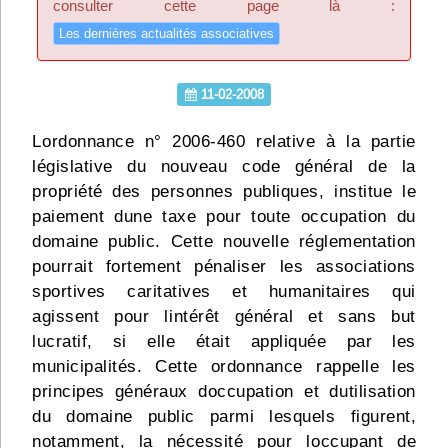
consulter cette page là :
Infos
Les dernières actualités associatives
Divers
11-02-2008
Abo Lettrasso
Lordonnance n° 2006-460 relative à la partie
législative du nouveau code général de la
Désabo Lettrasso
propriété des personnes publiques, institue le
paiement dune taxe pour toute occupation du
Nous contacter
domaine public. Cette nouvelle réglementation
pourrait fortement pénaliser les associations
sportives caritatives et humanitaires qui
agissent pour lintérêt général et sans but
lucratif, si elle était appliquée par les
municipalités. Cette ordonnance rappelle les
principes généraux doccupation et dutilisation
du domaine public parmi lesquels figurent,
notamment, la nécessité pour loccupant de